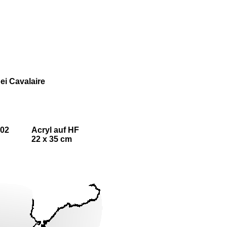
bei Cavalaire
02
Acryl auf HF
22 x 35 cm