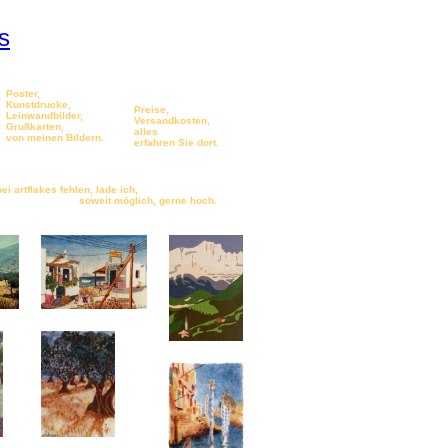
s
Poster,
Kunstdrucke,
Preise,
Leinwandbilder,
Versandkosten,
Grußkarten,
alles
von meinen Bildern.
erfahren Sie dort.
ei artflakes fehlen, lade ich,
 möglich, gerne hoch.