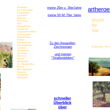
Portugal
meine 20er u. 30erJahre
artheroe
Le Lavandou
Laigueglia
meine 50 60 70er Jahre
Kroatien
Menton
druckt
Arkassa
Kos
für
Pamukkale
Santorini
Sie:
Libysches Meer
Carmarque
Abensberg
Finike
Kardamena
Zu den Aquarellen,
Rosengarten
Zeichnungen
Exponate, die b
Lesbos
soweit
Antiparos
Venedig
und meinen
Florenz
"Straßenbildern"
Syros
Haidplatz
St. Margeritha
Paros
Bad Abbach
Sorrent
Anatolien
Amorgos
schneller
Überblick
über